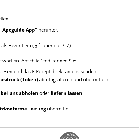
Männerkrankheiten
llen:
fmedizin
e
"Apoguide App"
herunter.
als Favorit ein (ggf. über die PLZ).
sswort an. Anschließend können Sie:
esen und das E-Rezept direkt an uns senden.
ausdruck (Token)
abfotografieren und übermitteln.
e
bei uns abholen
oder
liefern lassen
.
tzkonforme Leitung
übermittelt.