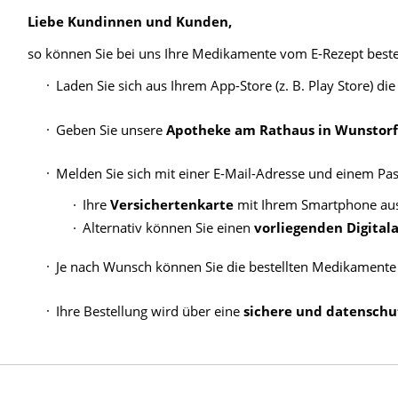
Liebe Kundinnen und Kunden,
Blut, Krebs und Infektionen
Neurologie
so können Sie bei uns Ihre Medikamente vom E-Rezept beste
Haut, Haare und Nägel
Schmerz- und Schla
Laden Sie sich aus Ihrem App-Store (z. B. Play Store) di
Psychische Erkrankungen
Frauenkrankheiten
Geben Sie unsere
Apotheke am Rathaus in Wunstorf
Melden Sie sich mit einer E-Mail-Adresse und einem Pa
Ihre
Versichertenkarte
mit Ihrem Smartphone ausl
Alternativ können Sie einen
vorliegenden Digital
Je nach Wunsch können Sie die bestellten Medikament
Ihre Bestellung wird über eine
sichere und datenschu